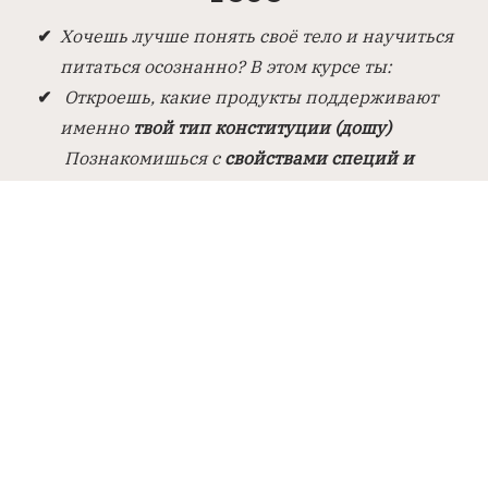
Хочешь лучше понять своё тело и научиться
питаться осознанно? В этом курсе ты:
Откроешь, какие продукты поддерживают
именно
твой тип конституции (дошу)
Познакомишься с
свойствами специй и
продуктов
с позиции Аюрведы
Научишься
готовить пищу, которая
восстанавливает
энергию
и приносит удовольствие
Подберёшь
здоровую альтернативу для
родных
— без лишних ограничений
Узнаешь,
как сбалансировать вегетарианский
рацион
, чтобы ничего не упустить
Подпишись и получи доступ к знаниям,
которые помогут тебе выстроить питание не
«по моде», а
по себе
. Пусть еда станет